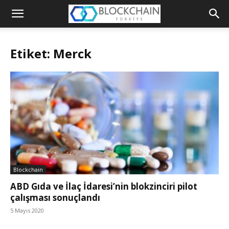
Blockchain
Türkiye
Etiket: Merck
Platformu
Blockchain
ABD Gıda ve İlaç İdaresi’nin blokzinciri pilot
çalışması sonuçlandı
5 Mayıs 2020