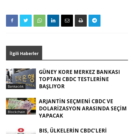
İlgili Haberler
GÜNEY KORE MERKEZ BANKASI
TOPTAN CBDC TESTLERINE
BAŞLIYOR
Bankacılık
ARJANTIN SEÇMENI CBDC VE
DOLARIZASYON ARASINDA SEÇIM
Blockchain
YAPACAK
BIS, ÜLKELERIN CBDC’LERI