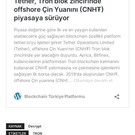
KAYNAK
Decrypt
ETIKETLER
TRON