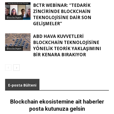
BCTR WEBINAR: “TEDARIK
ZINCIRINDE BLOCKCHAIN
TEKNOLOJISINE DAIR SON
Blockchain
GELIŞMELER”
ABD HAVA KUVVETLERI
BLOCKCHAIN TEKNOLOJISINE
YÖNELIK TEORIK YAKLAŞIMINI
Blockchain
BIR KENARA BIRAKIYOR
E-posta Bülteni
Blockchain ekosistemine ait haberler
posta kutunuza gelsin