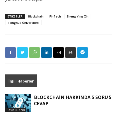
ETIKETLER
Blockchain
FinTech
Sheng Ying Xin
Tsinghua Üniversitesi
İlgili Haberler
BLOCKCHAIN HAKKINDA 5 SORU 5
CEVAP
Basın Bülteni