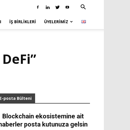
I
İŞ BIRLIKLERI
ÜYELERIMIZ
 DeFi”
E-posta Bülteni
Blockchain ekosistemine ait
haberler posta kutunuza gelsin