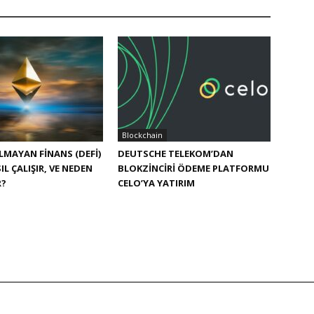
Blockchain
LMAYAN FINANS (DEFI)
DEUTSCHE TELEKOM’DAN
IL ÇALIŞIR, VE NEDEN
BLOKZINCIRI ÖDEME PLATFORMU
R?
CELO’YA YATIRIM