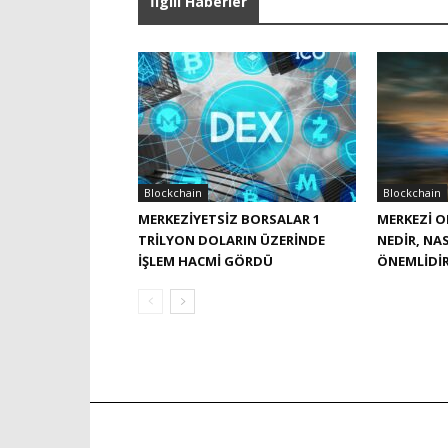
İlgili Haberler
Blockchain
Blockchain
MERKEZIYETSIZ BORSALAR 1
MERKEZI O
TRILYON DOLARIN ÜZERINDE
NEDIR, NAS
IŞLEM HACMI GÖRDÜ
ÖNEMLIDI