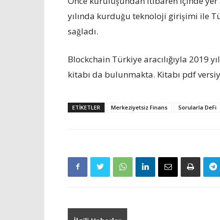
Önce kuruluşundan itibaren içinde yer
yılında kurduğu teknoloji girişimi ile 
sağladı.
Blockchain Türkiye aracılığıyla 2019 yı
kitabı da bulunmakta. Kitabı pdf versi
ETIKETLER
Merkeziyetsiz Finans
Sorularla DeFi