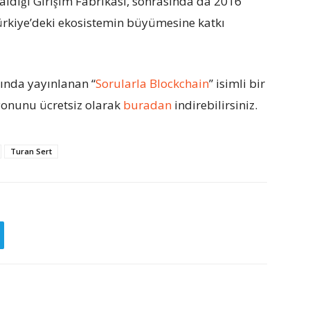
 aldığı Girişim Fabrikası, sonrasında da 2016
Türkiye’deki ekosistemin büyümesine katkı
lında yayınlanan “
Sorularla Blockchain
” isimli bir
yonunu ücretsiz olarak
buradan
indirebilirsiniz.
Turan Sert