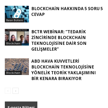
BLOCKCHAIN HAKKINDA 5 SORU 5
CEVAP
Basın Bülteni
BCTR WEBINAR: “TEDARIK
ZINCIRINDE BLOCKCHAIN
TEKNOLOJISINE DAIR SON
Blockchain
GELIŞMELER”
ABD HAVA KUVVETLERI
BLOCKCHAIN TEKNOLOJISINE
YÖNELIK TEORIK YAKLAŞIMINI
Blockchain
BIR KENARA BIRAKIYOR
E-posta Bülteni