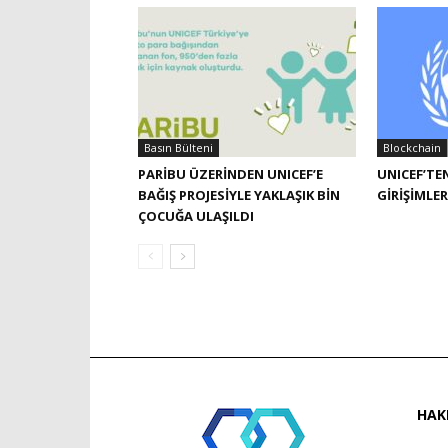
Basın Bülteni
Blockchain
PARIBU ÜZERINDEN UNICEF’E
UNICEF’TE
BAĞIŞ PROJESIYLE YAKLAŞIK BIN
GIRIŞIMLER
ÇOCUĞA ULAŞILDI
HAK