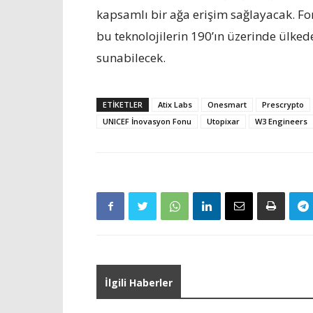
kapsamlı bir ağa erişim sağlayacak. Fo
bu teknolojilerin 190’ın üzerinde ülkede
sunabilecek.
ETIKETLER
Atix Labs
Onesmart
Prescrypto
UNICEF İnovasyon Fonu
Utopixar
W3 Engineers
İlgili Haberler