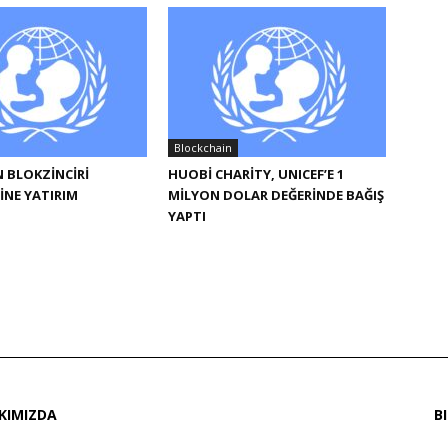
Blockchain
N BLOKZINCIRI
HUOBI CHARITY, UNICEF’E 1
INE YATIRIM
MILYON DOLAR DEĞERINDE BAĞIŞ
YAPTI
KIMIZDA
B