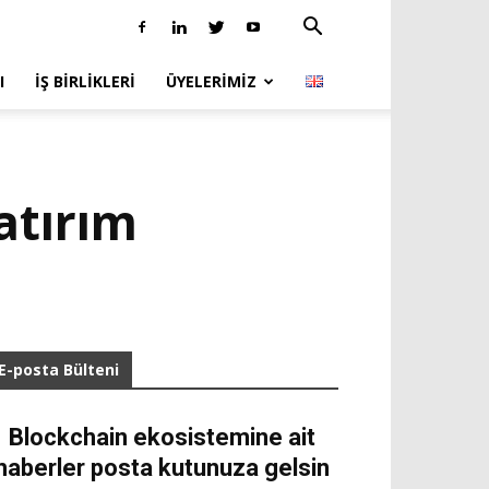
I
İŞ BIRLIKLERI
ÜYELERIMIZ
atırım
E-posta Bülteni
Blockchain ekosistemine ait
haberler posta kutunuza gelsin