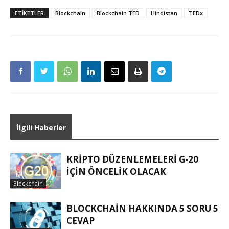
ETIKETLER
Blockchain
Blockchain TED
Hindistan
TEDx
İlgili Haberler
KRIPTO DÜZENLEMELERI G-20
IÇIN ÖNCELIK OLACAK
Blockchain
BLOCKCHAIN HAKKINDA 5 SORU 5
CEVAP