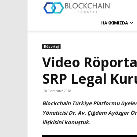
Blockchain
Türkiye
HAKKIMIZDA
Platformu
Röportaj
Video Röporta
SRP Legal Kur
28 Temmuz 2018
Blockchain Türkiye Platformu üyeleri
Yöneticisi Dr. Av. Çiğdem Ayözger Ön
ilişkisini konuştuk.