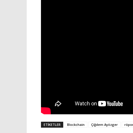
ETIKETLER
Blockchain
Çiğdem Ayözger
röpor