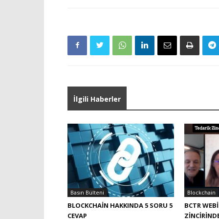
İlgili Haberler
Basın Bülteni
Blockchain
BLOCKCHAIN HAKKINDA 5 SORU 5
BCTR WEBI
CEVAP
ZINCIRIND