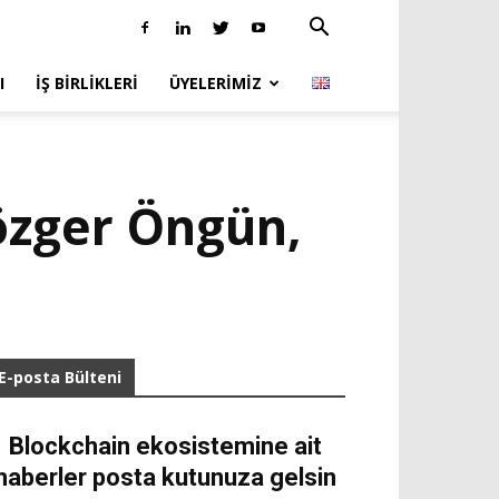
I
İŞ BIRLIKLERI
ÜYELERIMIZ
özger Öngün,
E-posta Bülteni
Blockchain ekosistemine ait
haberler posta kutunuza gelsin