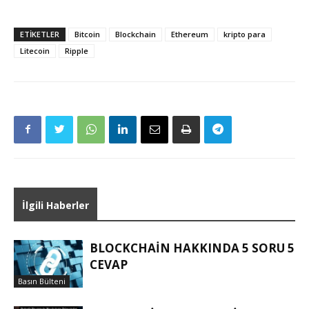
ETIKETLER
Bitcoin
Blockchain
Ethereum
kripto para
Litecoin
Ripple
İlgili Haberler
BLOCKCHAIN HAKKINDA 5 SORU 5
CEVAP
Basın Bülteni