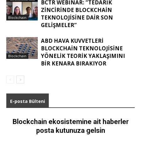
BCTR WEBINAR: “TEDARIK
ZINCIRINDE BLOCKCHAIN
TEKNOLOJISINE DAIR SON
Blockchain
GELIŞMELER”
ABD HAVA KUVVETLERI
BLOCKCHAIN TEKNOLOJISINE
YÖNELIK TEORIK YAKLAŞIMINI
Blockchain
BIR KENARA BIRAKIYOR
E-posta Bülteni
Blockchain ekosistemine ait haberler
posta kutunuza gelsin