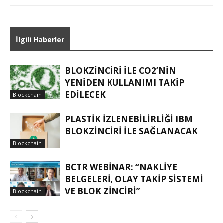
İlgili Haberler
BLOKZINCIRI ILE CO2’NIN
YENIDEN KULLANIMI TAKIP
EDILECEK
Blockchain
PLASTIK IZLENEBILIRLIĞI IBM
BLOKZINCIRI ILE SAĞLANACAK
Blockchain
BCTR WEBINAR: “NAKLIYE
BELGELERI, OLAY TAKIP SISTEMI
VE BLOK ZINCIRI”
Blockchain