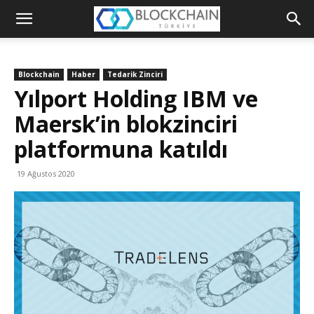
Blockchain
Türkiye
Blockchain
Haber
Tedarik Zinciri
Platformu
Yılport Holding IBM ve
Maersk’in blokzinciri
platformuna katıldı
19 Ağustos 2020