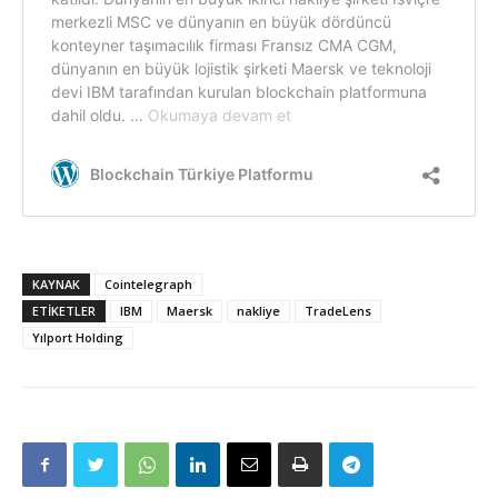
KAYNAK
Cointelegraph
ETIKETLER
IBM
Maersk
nakliye
TradeLens
Yılport Holding