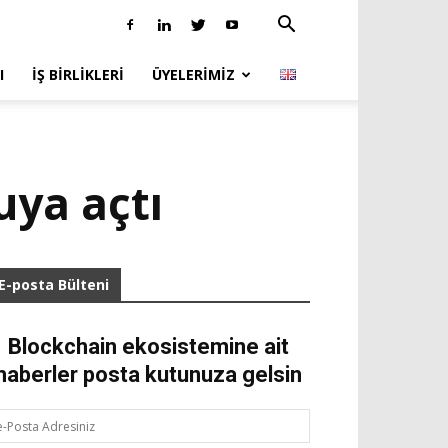
I
İŞ BIRLIKLERI
ÜYELERIMIZ
ya açtı
E-posta Bülteni
Blockchain ekosistemine ait
haberler posta kutunuza gelsin