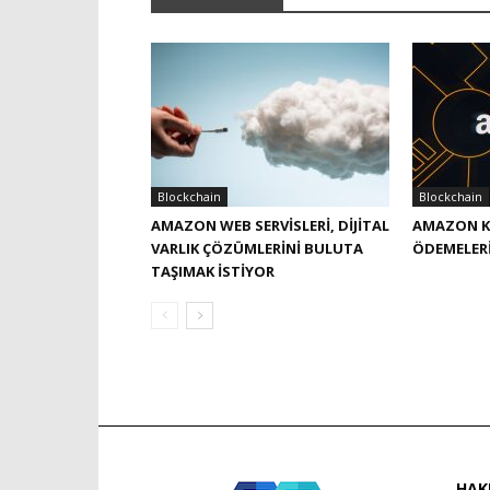
Blockchain
Blockchain
AMAZON WEB SERVISLERI, DIJITAL
AMAZON K
VARLIK ÇÖZÜMLERINI BULUTA
ÖDEMELERI
TAŞIMAK ISTIYOR
HAK