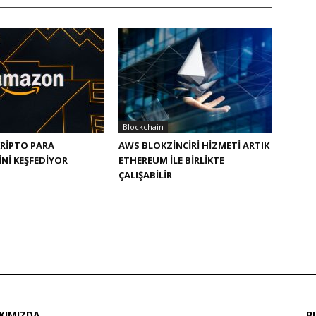
Blockchain
RIPTO PARA
AWS BLOKZINCIRI HIZMETI ARTIK
NI KEŞFEDIYOR
ETHEREUM ILE BIRLIKTE
ÇALIŞABILIR
KIMIZDA
B