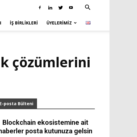
I
İŞ BIRLIKLERI
ÜYELERIMIZ
ık çözümlerini
E-posta Bülteni
Blockchain ekosistemine ait
haberler posta kutunuza gelsin