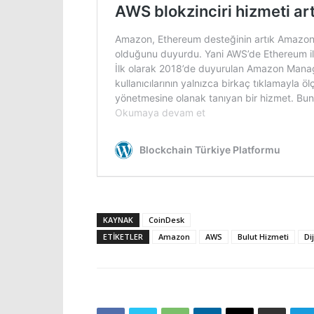
KAYNAK
CoinDesk
ETIKETLER
Amazon
AWS
Bulut Hizmeti
Dij