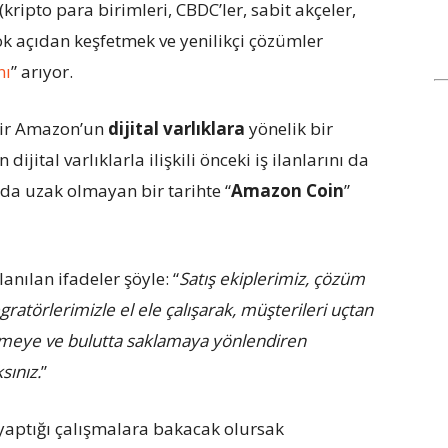
 (kripto para birimleri, CBDC’ler, sabit akçeler,
çok açıdan keşfetmek ve yenilikçi çözümler
nı
” arıyor.
dir Amazon’un
dijital varlıklara
yönelik bir
ijital varlıklarla ilişkili önceki iş ilanlarını da
a uzak olmayan bir tarihte “
Amazon Coin
”
nılan ifadeler şöyle: “
Satış ekiplerimiz, çözüm
ratörlerimizle el ele çalışarak, müşterileri uçtan
 işlemeye ve bulutta saklamaya yönlendiren
sınız.
”
yaptığı çalışmalara bakacak olursak