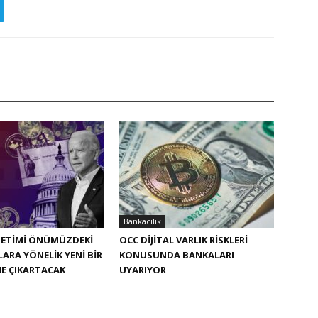
Bankacılık
NETIMI ÖNÜMÜZDEKI
OCC DIJITAL VARLIK RISKLERI
LARA YÖNELIK YENI BIR
KONUSUNDA BANKALARI
E ÇIKARTACAK
UYARIYOR