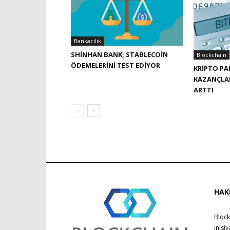
Bankacılık
SHINHAN BANK, STABLECOIN
Blockchain
ÖDEMELERINI TEST EDIYOR
KRIPTO PA
KAZANÇLAR
ARTTI
HAK
Block
inisi