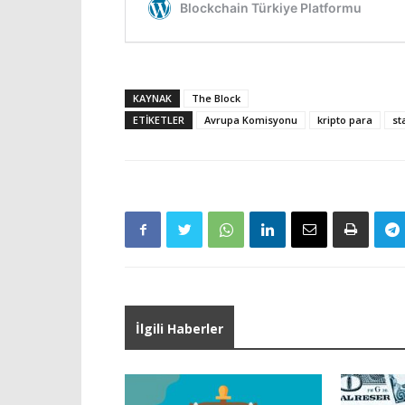
KAYNAK
The Block
ETIKETLER
Avrupa Komisyonu
kripto para
st
İlgili Haberler