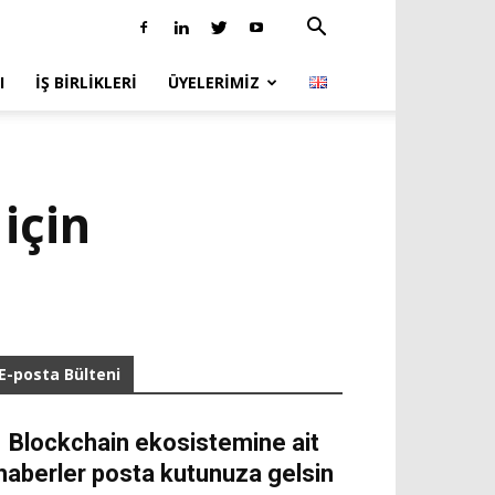
I
İŞ BIRLIKLERI
ÜYELERIMIZ
için
E-posta Bülteni
Blockchain ekosistemine ait
haberler posta kutunuza gelsin