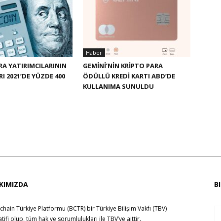
Haber
RA YATIRIMCILARININ
GEMINI’NIN KRIPTO PARA
I 2021’DE YÜZDE 400
ÖDÜLLÜ KREDI KARTI ABD’DE
KULLANIMA SUNULDU
KIMIZDA
B
chain Türkiye Platformu (BCTR) bir
Türkiye Bilişim Vakfı (TBV)
yatifi olup, tüm hak ve sorumlulukları ile
TBV
’ye aittir.