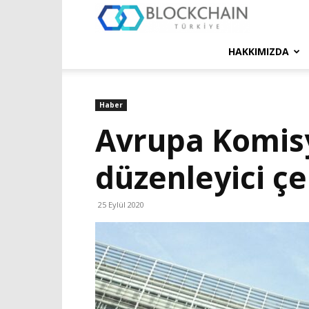
Blockchain
Türkiye
HAKKIMIZDA
Platformu
Haber
Avrupa Komisyo
düzenleyici ç
25 Eylül 2020