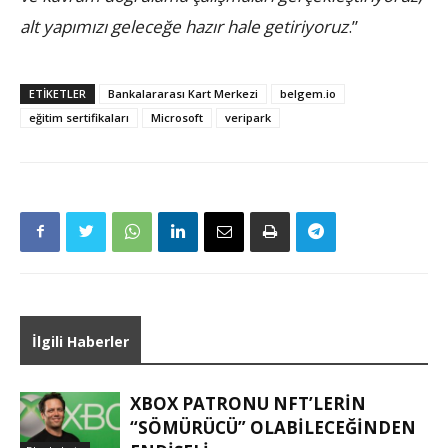
alt yapımızı geleceğe hazır hale getiriyoruz
.”
ETIKETLER
Bankalararası Kart Merkezi
belgem.io
eğitim sertifikaları
Microsoft
veripark
İlgili Haberler
XBOX PATRONU NFT’LERIN
“SÖMÜRÜCÜ” OLABILECEĞINDEN