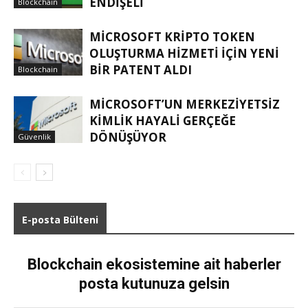
ENDIŞELI
Blockchain
MICROSOFT KRIPTO TOKEN
OLUŞTURMA HIZMETI IÇIN YENI
BIR PATENT ALDI
Blockchain
MICROSOFT’UN MERKEZIYETSIZ
KIMLIK HAYALI GERÇEĞE
DÖNÜŞÜYOR
Güvenlik
E-posta Bülteni
Blockchain ekosistemine ait haberler
posta kutunuza gelsin