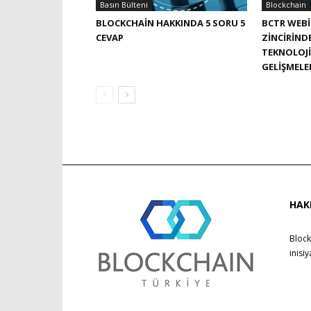
Basın Bülteni
Blockchain
BLOCKCHAIN HAKKINDA 5 SORU 5
BCTR WEBI
CEVAP
ZINCIRIND
TEKNOLOJI
GELIŞMELE
HAK
Block
inisi