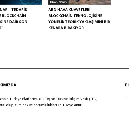
Blockchain
NAR: “TEDARIK
ABD HAVA KUVVETLERI
E BLOCKCHAIN
BLOCKCHAIN TEKNOLOJISINE
SINE DAIR SON
YÖNELIK TEORIK YAKLAŞIMINI BIR
R”
KENARA BIRAKIYOR
KIMIZDA
B
chain Türkiye Platformu (BCTR) bir
Türkiye Bilişim Vakfı (TBV)
yatifi olup, tüm hak ve sorumlulukları ile
TBV
’ye aittir.