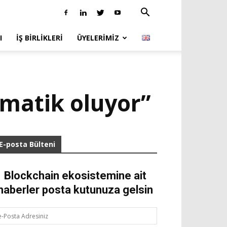
I
İŞ BIRLIKLERI
ÜYELERIMIZ
ematik oluyor”
E-posta Bülteni
Blockchain ekosistemine ait
haberler posta kutunuza gelsin