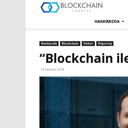
Blockchain
Türkiye
HAKKIMIZDA
Platformu
Bankacılık
Blockchain
Haber
Röportaj
“Blockchain i
14 Haziran 2018