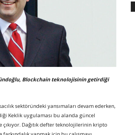
doğlu, Blockchain teknolojisinin getirdiği
nkacılık sektöründeki yansımaları devam ederken,
rdiği Keklik uygulaması bu alanda güncel
ıkıyor. Dağıtık defter teknolojilerinin kripto
e farkındalık yapmak için bu çalışmayı