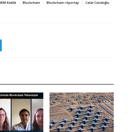
BKM Keklik
Blockchain
Blockchain röportajı
Celal Cündoğlu