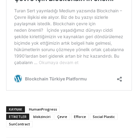
KAYNAK
HumanProgress
ETIKETLER
blokzinciri
Çevre
Efforce
Social Plastic
SunContract