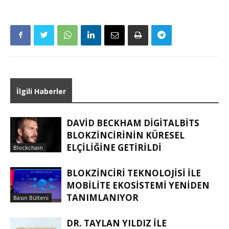
İlgili Haberler
DAVID BECKHAM DIGITALBITS
BLOKZINCIRININ KÜRESEL
ELÇILIĞINE GETIRILDI
Blockchain
BLOKZINCIRI TEKNOLOJISI ILE
MOBILITE EKOSISTEMI YENIDEN
TANIMLANIYOR
Basın Bülteni
DR. TAYLAN YILDIZ ILE