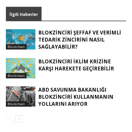
İlgili Haberler
BLOKZINCIRI ŞEFFAF VE VERIMLI
TEDARIK ZINCIRINI NASIL
SAĞLAYABILIR?
Blockchain
BLOKZINCIRI IKLIM KRIZINE
KARŞI HAREKETE GEÇIREBILIR
Blockchain
ABD SAVUNMA BAKANLIĞI
BLOKZINCIRI KULLANMANIN
YOLLARINI ARIYOR
Blockchain