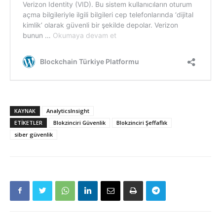
KAYNAK
AnalyticsInsight
ETIKETLER
Blokzinciri Güvenlik
Blokzinciri Şeffaflık
siber güvenlik