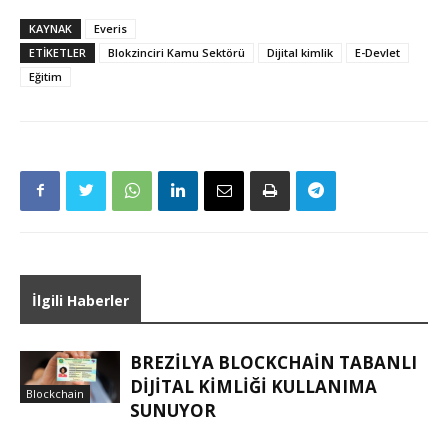
KAYNAK
Everis
ETIKETLER
Blokzinciri Kamu Sektörü
Dijital kimlik
E-Devlet
Eğitim
İlgili Haberler
BREZILYA BLOCKCHAIN TABANLI
DIJITAL KIMLIĞI KULLANIMA
Blockchain
SUNUYOR