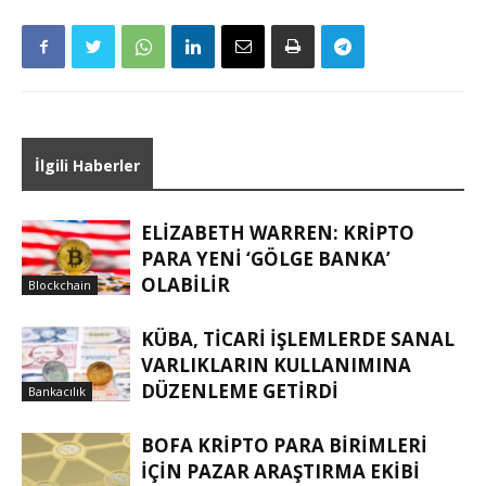
İlgili Haberler
ELIZABETH WARREN: KRIPTO
PARA YENI ‘GÖLGE BANKA’
OLABILIR
Blockchain
KÜBA, TICARI IŞLEMLERDE SANAL
VARLIKLARIN KULLANIMINA
DÜZENLEME GETIRDI
Bankacılık
BOFA KRIPTO PARA BIRIMLERI
IÇIN PAZAR ARAŞTIRMA EKIBI