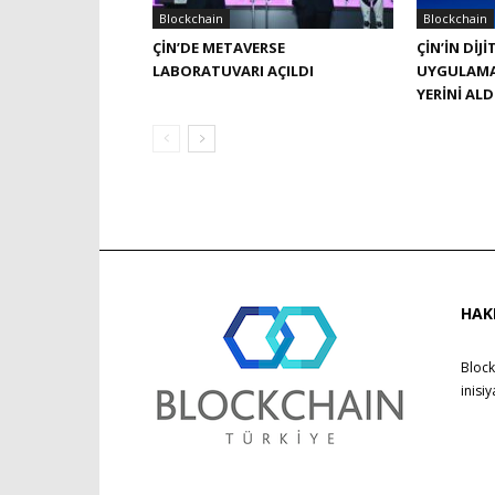
Blockchain
Blockchain
ÇIN’DE METAVERSE
ÇIN’IN DI
LABORATUVARI AÇILDI
UYGULAMA
YERINI ALD
HAK
Block
inisi