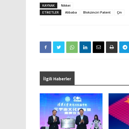
KAYNAK
Nikkei
ETIKETLER
Alibaba
Blokzinciri Patent
Çin
İlgili Haberler