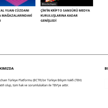
Blockchain
JITAL YUAN CÜZDANI
ÇIN’IN KRIPTO SANSÜRÜ MEDYA
 MAĞAZALARINDAKI
KURULUŞLARINA KADAR
I
GENIŞLEDI
KIMIZDA
B
chain Türkiye Platformu (BCTR) bir
Türkiye Bilişim Vakfı (TBV)
yatifi olup, tüm hak ve sorumlulukları ile
TBV
’ye aittir.