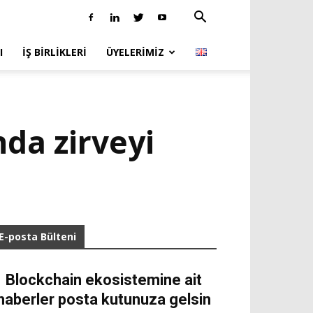
I
İŞ BIRLIKLERI
ÜYELERIMIZ
nda zirveyi
E-posta Bülteni
Blockchain ekosistemine ait
haberler posta kutunuza gelsin