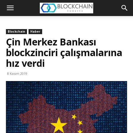
Blockchain
Türkiye
Blockchain
Haber
Platformu
Çin Merkez Bankası
blockzinciri çalışmalarına
hız verdi
8 Kasım 2019