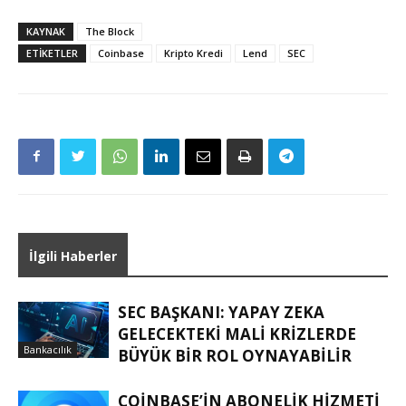
KAYNAK
The Block
ETIKETLER
Coinbase
Kripto Kredi
Lend
SEC
İlgili Haberler
SEC BAŞKANI: YAPAY ZEKA
GELECEKTEKI MALI KRIZLERDE
Bankacılık
BÜYÜK BIR ROL OYNAYABILIR
COINBASE’IN ABONELIK HIZMETI