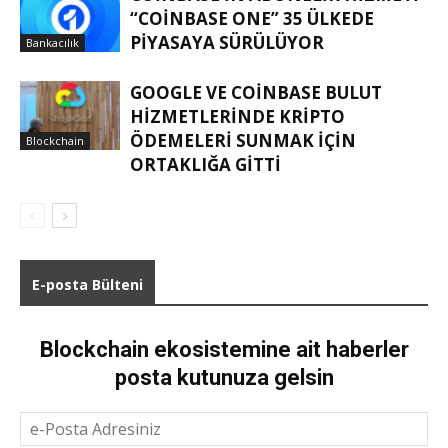
“COINBASE ONE” 35 ÜLKEDE
PIYASAYA SÜRÜLÜYOR
Bankacılık
GOOGLE VE COINBASE BULUT
HIZMETLERINDE KRIPTO
ÖDEMELERI SUNMAK IÇIN
Blockchain
ORTAKLIĞA GITTI
E-posta Bülteni
Blockchain ekosistemine ait haberler
posta kutunuza gelsin