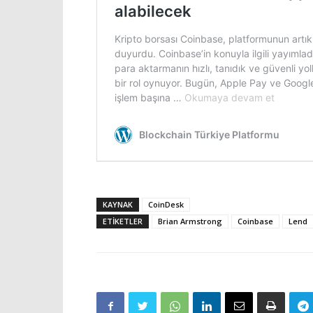
KAYNAK
CoinDesk
ETIKETLER
Brian Armstrong
Coinbase
Lend