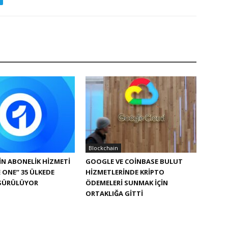
Blockchain
IN ABONELIK HIZMETI
GOOGLE VE COINBASE BULUT
 ONE” 35 ÜLKEDE
HIZMETLERINDE KRIPTO
 SÜRÜLÜYOR
ÖDEMELERI SUNMAK IÇIN
ORTAKLIĞA GITTI