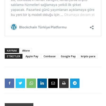
KAYNAK
iMore
ETIKETLER
Apple Pay
Coinbase
Google Pay
kripto para