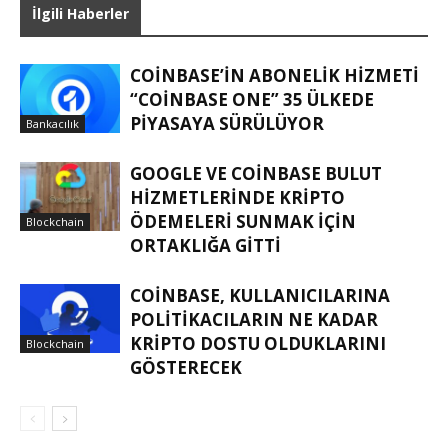
İlgili Haberler
COINBASE’IN ABONELIK HIZMETI
“COINBASE ONE” 35 ÜLKEDE
PIYASAYA SÜRÜLÜYOR
Bankacılık
GOOGLE VE COINBASE BULUT
HIZMETLERINDE KRIPTO
ÖDEMELERI SUNMAK IÇIN
Blockchain
ORTAKLIĞA GITTI
COINBASE, KULLANICILARINA
POLITIKACILARIN NE KADAR
KRIPTO DOSTU OLDUKLARINI
Blockchain
GÖSTERECEK