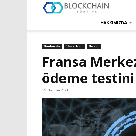
Blockchain
Türkiye
HAKKIMIZDA
Platformu
Bankacılık
Blockchain
Haber
Fransa Merkez 
ödeme testin
22 Haziran 2021