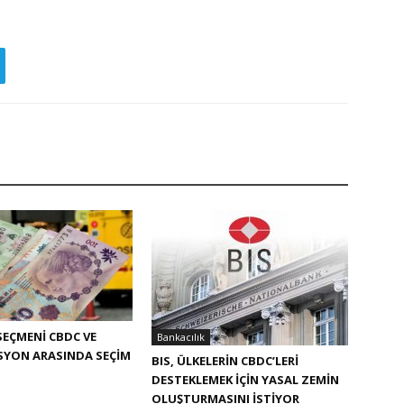
SEÇMENI CBDC VE
Bankacılık
SYON ARASINDA SEÇIM
BIS, ÜLKELERIN CBDC’LERI
DESTEKLEMEK IÇIN YASAL ZEMIN
OLUŞTURMASINI ISTIYOR