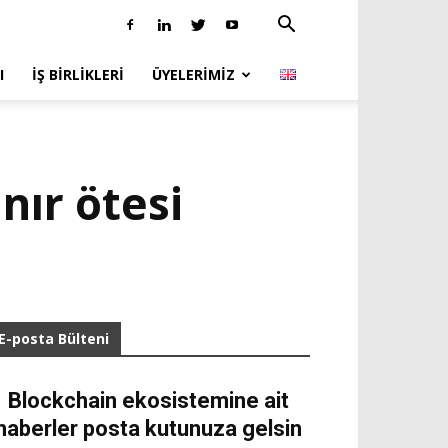
I
İŞ BIRLIKLERI
ÜYELERIMIZ
nır ötesi
E-posta Bülteni
Blockchain ekosistemine ait
haberler posta kutunuza gelsin