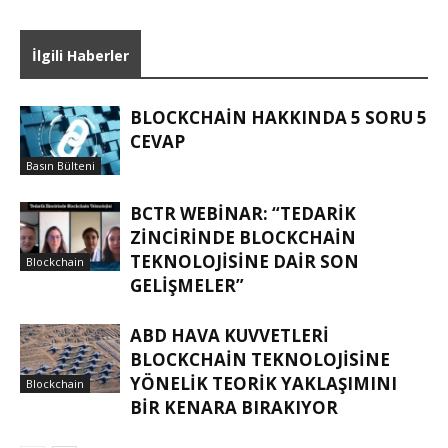
İlgili Haberler
BLOCKCHAIN HAKKINDA 5 SORU 5
CEVAP
Basın Bülteni
BCTR WEBINAR: “TEDARIK
ZINCIRINDE BLOCKCHAIN
TEKNOLOJISINE DAIR SON
Blockchain
GELIŞMELER”
ABD HAVA KUVVETLERI
BLOCKCHAIN TEKNOLOJISINE
YÖNELIK TEORIK YAKLAŞIMINI
Blockchain
BIR KENARA BIRAKIYOR