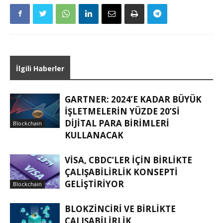
İlgili Haberler
GARTNER: 2024’E KADAR BÜYÜK
IŞLETMELERIN YÜZDE 20’SI
DIJITAL PARA BIRIMLERI
Blockchain
KULLANACAK
VISA, CBDC’LER IÇIN BIRLIKTE
ÇALIŞABILIRLIK KONSEPTI
GELIŞTIRIYOR
Blockchain
BLOKZINCIRI VE BIRLIKTE
ÇALIŞABILIRLIK