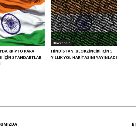
Blockchain
’DA KRIPTO PARA
HINDISTAN, BLOKZINCIRI IÇIN 5
I IÇIN STANDARTLAR
YILLIK YOL HARITASINI YAYINLADI
I
KIMIZDA
B