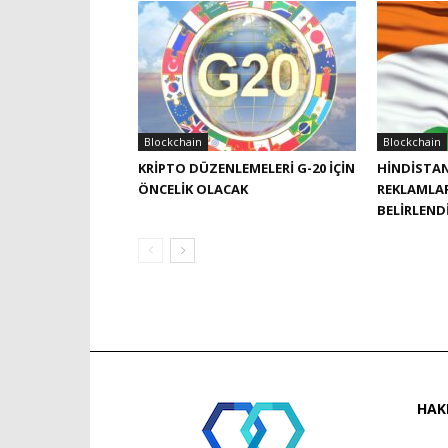
Blockchain
Blockchain
KRIPTO DÜZENLEMELERI G-20 IÇIN
HINDISTAN
ÖNCELIK OLACAK
REKLAMLAR
BELIRLEND
HAK