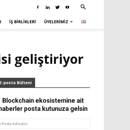
I
İŞ BIRLIKLERI
ÜYELERIMIZ
si geliştiriyor
E-posta Bülteni
Blockchain ekosistemine ait
haberler posta kutunuza gelsin