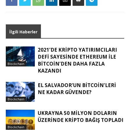
İlgili Haberler
2021’DE KRIPTO YATIRIMCILARI
DEFI SAYESINDE ETHEREUM ILE
BITCOIN’DEN DAHA FAZLA
Blockchain
KAZANDI
EL SALVADOR’UN BITCOIN’LERI
NE KADAR GÜVENDE?
Blockchain
UKRAYNA 50 MILYON DOLARIN
ÜZERINDE KRIPTO BAĞIŞ TOPLADI
Blockchain