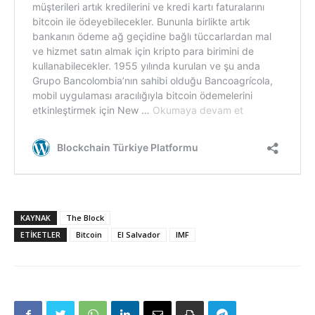
KAYNAK
The Block
ETIKETLER
Bitcoin
El Salvador
IMF