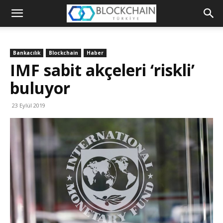
Blockchain
Türkiye
Bankacılık
Blockchain
Haber
Platformu
IMF sabit akçeleri ‘riskli’
buluyor
23 Eylül 2019