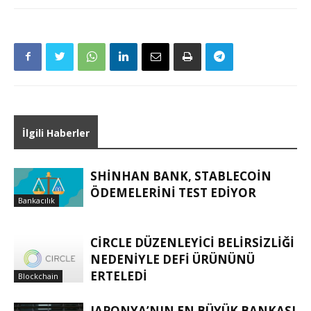
İlgili Haberler
SHINHAN BANK, STABLECOIN
ÖDEMELERINI TEST EDIYOR
Bankacılık
CIRCLE DÜZENLEYICI BELIRSIZLIĞI
NEDENIYLE DEFI ÜRÜNÜNÜ
ERTELEDI
Blockchain
JAPONYA’NIN EN BÜYÜK BANKASI