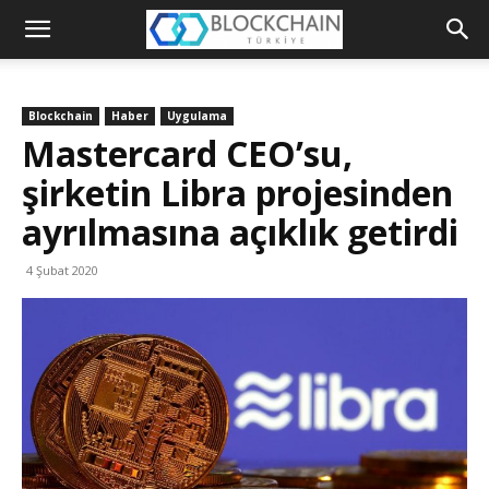
Blockchain
Türkiye
Blockchain
Haber
Uygulama
Platformu
Mastercard CEO’su,
şirketin Libra projesinden
ayrılmasına açıklık getirdi
4 Şubat 2020