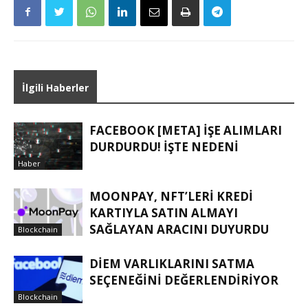
İlgili Haberler
FACEBOOK [META] IŞE ALIMLARI
DURDURDU! İŞTE NEDENI
Haber
MOONPAY, NFT’LERI KREDI
KARTIYLA SATIN ALMAYI
SAĞLAYAN ARACINI DUYURDU
Blockchain
DIEM VARLIKLARINI SATMA
SEÇENEĞINI DEĞERLENDIRIYOR
Blockchain