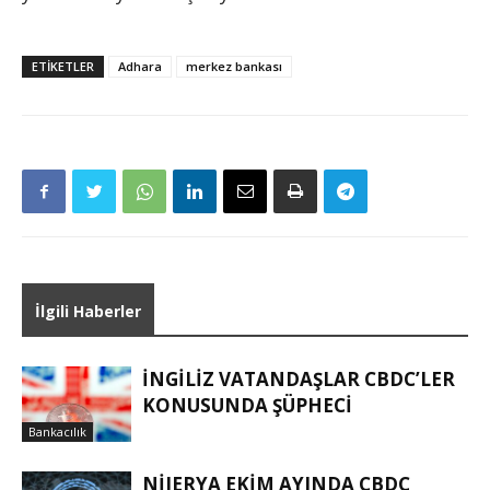
ETIKETLER
Adhara
merkez bankası
İlgili Haberler
İNGILIZ VATANDAŞLAR CBDC’LER
KONUSUNDA ŞÜPHECI
Bankacılık
NIJERYA EKIM AYINDA CBDC