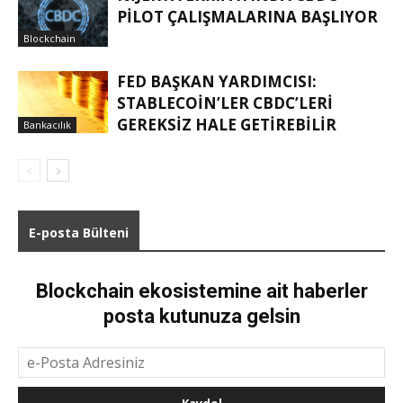
PILOT ÇALIŞMALARINA BAŞLIYOR
Blockchain
FED BAŞKAN YARDIMCISI:
STABLECOIN’LER CBDC’LERI
GEREKSIZ HALE GETIREBILIR
Bankacılık
E-posta Bülteni
Blockchain ekosistemine ait haberler
posta kutunuza gelsin