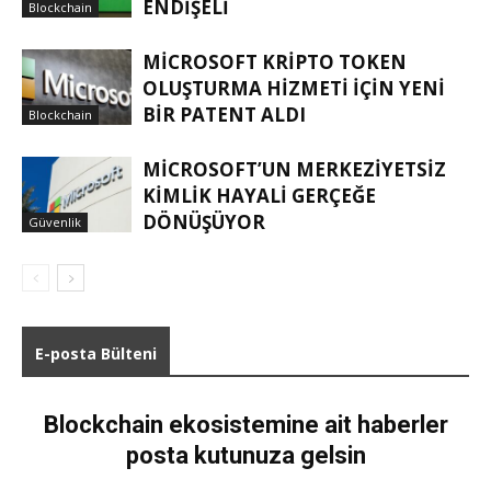
ENDIŞELI
Blockchain
MICROSOFT KRIPTO TOKEN
OLUŞTURMA HIZMETI IÇIN YENI
BIR PATENT ALDI
Blockchain
MICROSOFT’UN MERKEZIYETSIZ
KIMLIK HAYALI GERÇEĞE
DÖNÜŞÜYOR
Güvenlik
E-posta Bülteni
Blockchain ekosistemine ait haberler
posta kutunuza gelsin