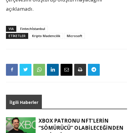
açıklamadı.
VIA
Fintechİstanbul
ETIKETLER
Kripto Madencilik
Microsoft
İlgili Haberler
XBOX PATRONU NFT’LERIN
“SÖMÜRÜCÜ” OLABILECEĞINDEN