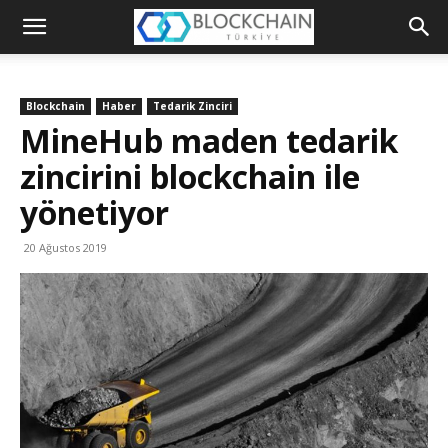
Blockchain
Türkiye
Blockchain
Haber
Tedarik Zinciri
Platformu
MineHub maden tedarik
zincirini blockchain ile
yönetiyor
20 Ağustos 2019