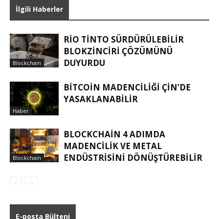
İlgili Haberler
RIO TINTO SÜRDÜRÜLEBILIR
BLOKZINCIRI ÇÖZÜMÜNÜ
DUYURDU
Blockchain
BITCOIN MADENCILIĞI ÇIN’DE
YASAKLANABILIR
Haber
BLOCKCHAIN 4 ADIMDA
MADENCILIK VE METAL
ENDÜSTRISINI DÖNÜŞTÜREBILIR
Blockchain
E-posta Bülteni