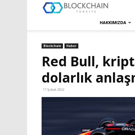
Blockchain
Türkiye
HAKKIMIZDA
Platformu
Blockchain
Haber
Red Bull, krip
dolarlık anla
17 Şubat 2022