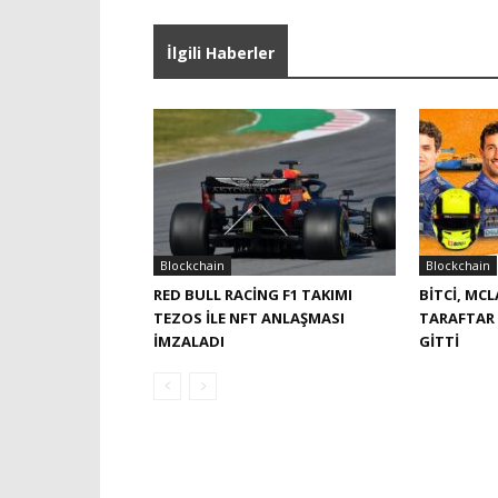
İlgili Haberler
Blockchain
Blockchain
RED BULL RACING F1 TAKIMI
BITCI, MC
TEZOS ILE NFT ANLAŞMASI
TARAFTAR
IMZALADI
GITTI