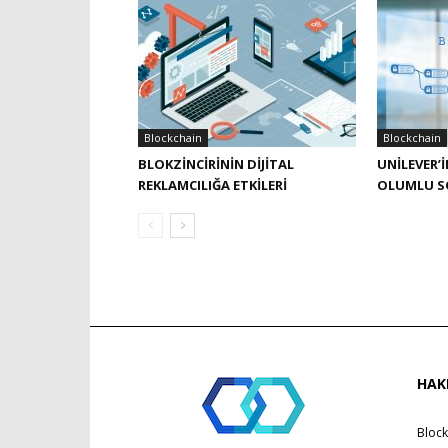
Blockchain
Blockchain
BLOKZINCIRININ DIJITAL
UNILEVER’
REKLAMCILIĞA ETKILERI
OLUMLU S
HAK
Block