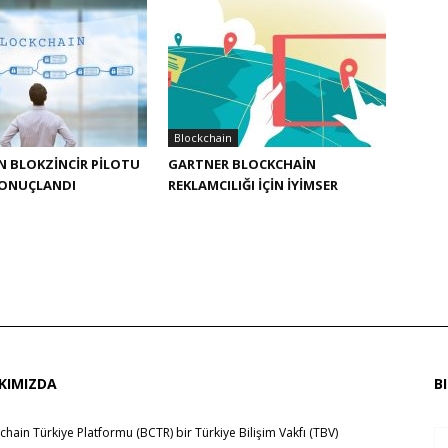
Blockchain
IN BLOKZINCIR PILOTU
GARTNER BLOCKCHAIN
ONUÇLANDI
REKLAMCILIĞI IÇIN IYIMSER
KIMIZDA
B
chain Türkiye Platformu (BCTR) bir
Türkiye Bilişim Vakfı (TBV)