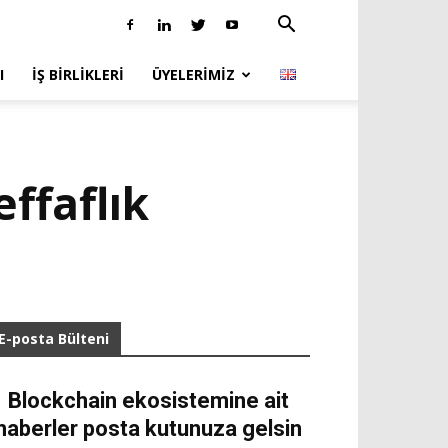
I
İŞ BIRLIKLERI
ÜYELERIMIZ
ffaflık
E-posta Bülteni
Blockchain ekosistemine ait
haberler posta kutunuza gelsin