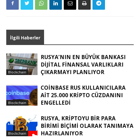
İlgili Haberler
RUSYA’NIN EN BÜYÜK BANKASI
DIJITAL FINANSAL VARLIKLARI
ÇIKARMAYI PLANLIYOR
Blockchain
COINBASE RUS KULLANICILARA
AIT 25.000 KRIPTO CÜZDANINI
ENGELLEDI
Blockchain
RUSYA, KRIPTOYU BIR PARA
BIRIMI BIÇIMI OLARAK TANIMAYA
HAZIRLANIYOR
Blockchain