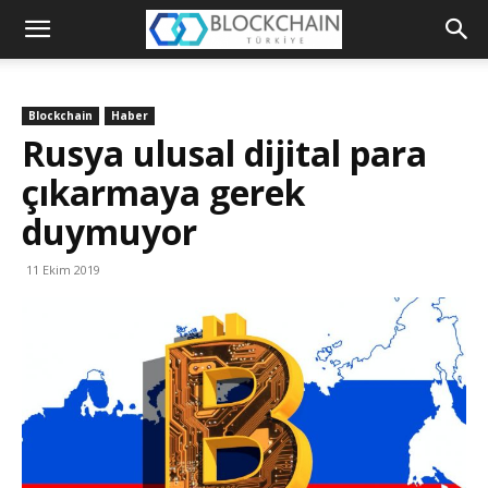
Blockchain
Türkiye
Blockchain
Haber
Platformu
Rusya ulusal dijital para
çıkarmaya gerek
duymuyor
11 Ekim 2019