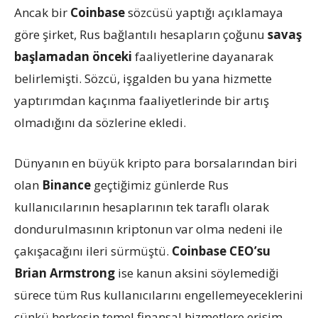
Ancak bir
Coinbase
sözcüsü yaptığı açıklamaya
göre şirket, Rus bağlantılı hesapların çoğunu
savaş
başlamadan önceki
faaliyetlerine dayanarak
belirlemişti. Sözcü, işgalden bu yana hizmette
yaptırımdan kaçınma faaliyetlerinde bir artış
olmadığını da sözlerine ekledi.
Dünyanın en büyük kripto para borsalarından biri
olan
Binance
geçtiğimiz günlerde Rus
kullanıcılarının hesaplarının tek taraflı olarak
dondurulmasının kriptonun var olma nedeni ile
çakışacağını ileri sürmüştü.
Coinbase CEO’su
Brian Armstrong
ise kanun aksini söylemediği
sürece tüm Rus kullanıcılarını engellemeyeceklerini
çünkü herkesin temel finansal hizmetlere erişim