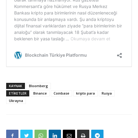
KAYNAK
Bloomberg
ETIKETLER
Binance
Coinbase
kripto para
Rusya
Ukrayna