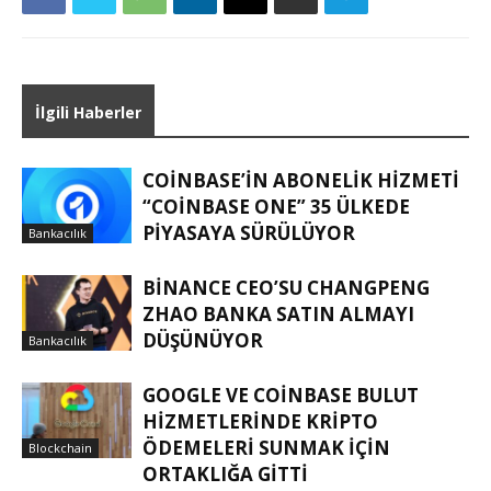
İlgili Haberler
COINBASE’IN ABONELIK HIZMETI
“COINBASE ONE” 35 ÜLKEDE
PIYASAYA SÜRÜLÜYOR
Bankacılık
BINANCE CEO’SU CHANGPENG
ZHAO BANKA SATIN ALMAYI
DÜŞÜNÜYOR
Bankacılık
GOOGLE VE COINBASE BULUT
HIZMETLERINDE KRIPTO
ÖDEMELERI SUNMAK IÇIN
Blockchain
ORTAKLIĞA GITTI