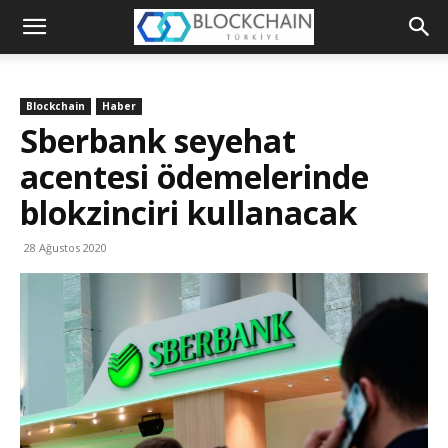
Blockchain
Türkiye
Blockchain
Haber
Platformu
Sberbank seyehat
acentesi ödemelerinde
blokzinciri kullanacak
28 Ağustos 2020