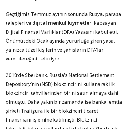
Geçtiğimiz Temmuz ayının sonunda Rusya, parasal
talepleri ve
dijital menkul kıymetleri
kapsayan
Dijital Finansal Varlıklar (DFA) Yasasını kabul etti.
Önümüzdeki Ocak ayında yürürlüğe giren yasa,
yalnızca tüzel kişilerin ve şahısların DFA’lar
verebileceğini belirtiyor.
2018’de Sberbank, Russia’s National Settlement
Depository’nin (NSD) blokzincirini kullanarak ilk
blokzinciri tahvillerinden birini satın almaya dahil
olmuştu. Daha yakın bir zamanda ise banka, emtia
şirketi Trafigura ile bir blokzinciri ticaret
finansmanı işlemine katılmıştı. Blokzinciri
teknolojisiyle son yıllarda içli dışlı olan Sberbank