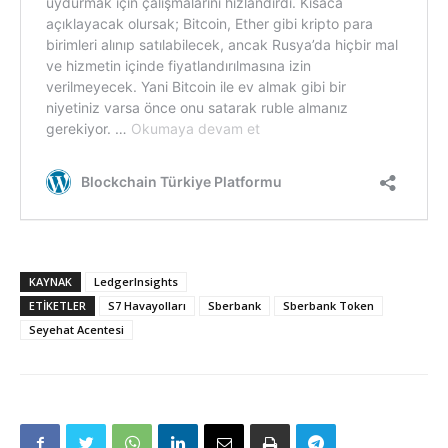
KAYNAK
LedgerInsights
ETIKETLER
S7 Havayolları
Sberbank
Sberbank Token
Seyehat Acentesi