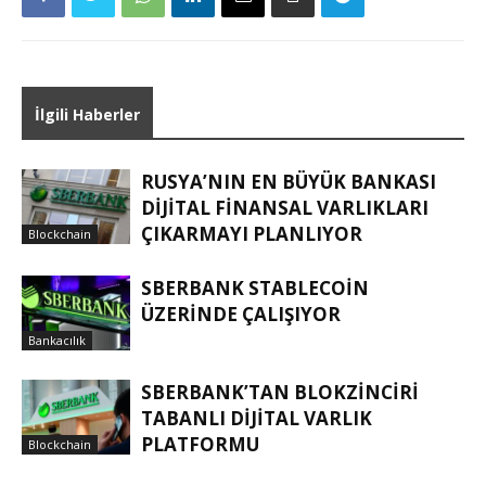
İlgili Haberler
RUSYA’NIN EN BÜYÜK BANKASI
DIJITAL FINANSAL VARLIKLARI
ÇIKARMAYI PLANLIYOR
Blockchain
SBERBANK STABLECOIN
ÜZERINDE ÇALIŞIYOR
Bankacılık
SBERBANK’TAN BLOKZINCIRI
TABANLI DIJITAL VARLIK
PLATFORMU
Blockchain