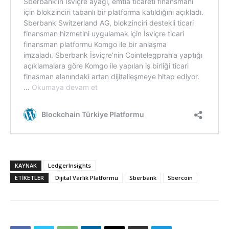
KAYNAK
LedgerInsights
ETIKETLER
Dijital Varlık Platformu
Sberbank
Sbercoin