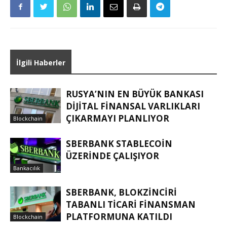
İlgili Haberler
RUSYA’NIN EN BÜYÜK BANKASI
DIJITAL FINANSAL VARLIKLARI
ÇIKARMAYI PLANLIYOR
Blockchain
SBERBANK STABLECOIN
ÜZERINDE ÇALIŞIYOR
Bankacılık
SBERBANK, BLOKZINCIRI
TABANLI TICARI FINANSMAN
PLATFORMUNA KATILDI
Blockchain