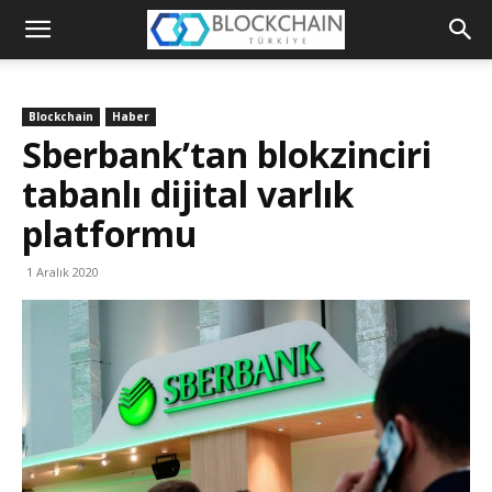
Blockchain
Türkiye
Blockchain
Haber
Platformu
Sberbank’tan blokzinciri
tabanlı dijital varlık
platformu
1 Aralık 2020