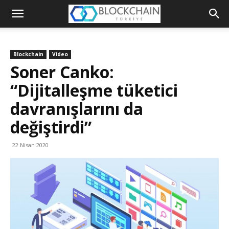
Blockchain
Türkiye
Blockchain
Video
Platformu
Soner Canko:
“Dijitalleşme tüketici
davranışlarını da
değiştirdi”
22 Nisan 2020