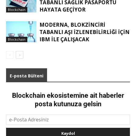
TABANLI SAĞLIK PASAPORTU
HAYATA GEÇIYOR
Blockchain
MODERNA, BLOKZINCIRI
TABANLI AŞI IZLENEBILIRLIĞI IÇIN
IBM ILE ÇALIŞACAK
Blockchain
E-posta Bülteni
Blockchain ekosistemine ait haberler
posta kutunuza gelsin