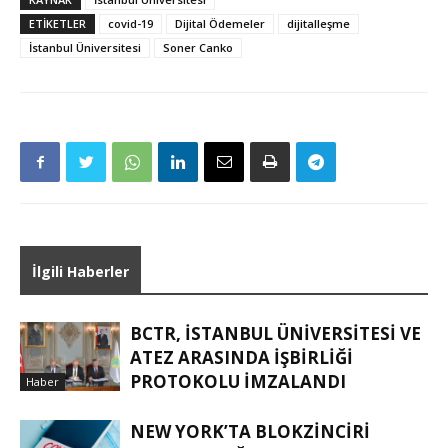
ETIKETLER
covid-19
Dijital Ödemeler
dijitalleşme
İstanbul Üniversitesi
Soner Canko
İlgili Haberler
BCTR, İSTANBUL ÜNIVERSITESI VE
ATEZ ARASINDA IŞBIRLIĞI
PROTOKOLU IMZALANDI
Haber
NEW YORK’TA BLOKZINCIRI