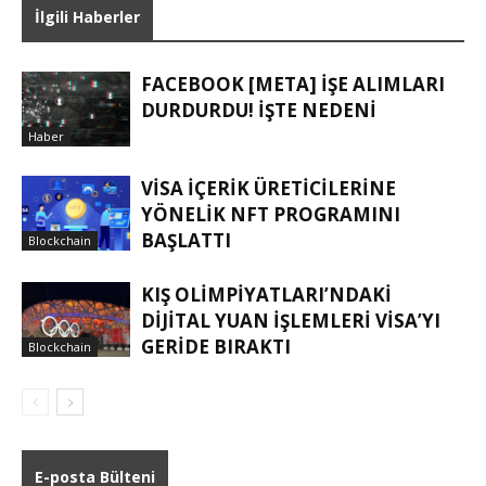
İlgili Haberler
FACEBOOK [META] IŞE ALIMLARI
DURDURDU! İŞTE NEDENI
Haber
VISA IÇERIK ÜRETICILERINE
YÖNELIK NFT PROGRAMINI
BAŞLATTI
Blockchain
KIŞ OLIMPIYATLARI’NDAKI
DIJITAL YUAN IŞLEMLERI VISA’YI
GERIDE BIRAKTI
Blockchain
E-posta Bülteni