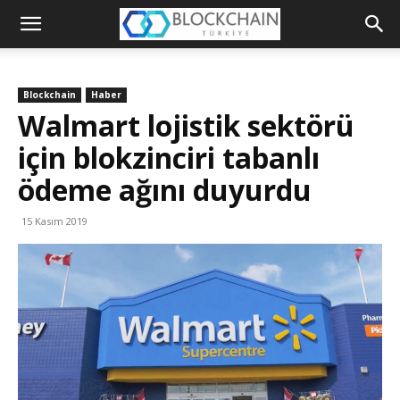
Blockchain
Türkiye
Blockchain
Haber
Platformu
Walmart lojistik sektörü
için blokzinciri tabanlı
ödeme ağını duyurdu
15 Kasım 2019