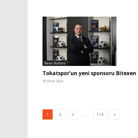
Basın Bülteni
Tokatspor’un yeni sponsoru Bitexen
30 Ekim 2023
...
1
2
3
114