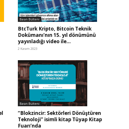
Basın Bülteni
BtcTurk Kripto, Bitcoin Teknik
Dokümanı’nın 15. yıl dönümünü
yayınladığı video ile...
2 Kasım 2023
Basın Bülteni
“Blokzincir: Sektörleri Dönüştüren
el
Teknoloji” isimli kitap Tüyap Kitap
Fuarı’nda