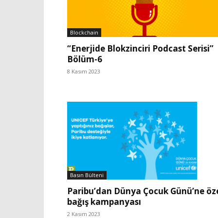
Blockchain
“Enerjide Blokzinciri Podcast Serisi”
Bölüm-6
8 Kasım 2023
Basın Bülteni
Paribu’dan Dünya Çocuk Günü’ne öz
bağış kampanyası
2 Kasım 2023