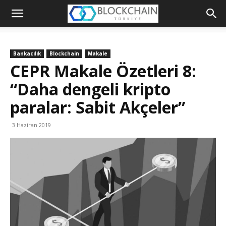
Blockchain
Türkiye
Bankacılık
Blockchain
Makale
Platformu
CEPR Makale Özetleri 8:
“Daha dengeli kripto
paralar: Sabit Akçeler”
3 Haziran 2019