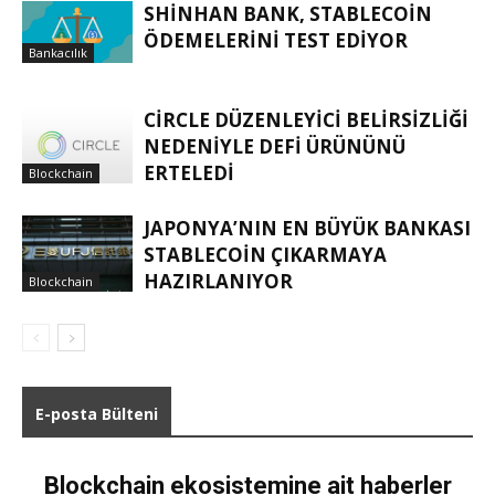
SHINHAN BANK, STABLECOIN
ÖDEMELERINI TEST EDIYOR
Bankacılık
CIRCLE DÜZENLEYICI BELIRSIZLIĞI
NEDENIYLE DEFI ÜRÜNÜNÜ
ERTELEDI
Blockchain
JAPONYA’NIN EN BÜYÜK BANKASI
STABLECOIN ÇIKARMAYA
HAZIRLANIYOR
Blockchain
E-posta Bülteni
Blockchain ekosistemine ait haberler