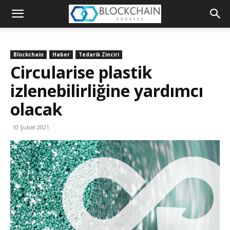
Blockchain
Türkiye
Blockchain
Haber
Tedarik Zinciri
Platformu
Circularise plastik
izlenebilirliğine yardımcı
olacak
10 Şubat 2021