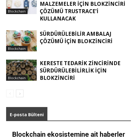
MALZEMELER IÇIN BLOKZINCIRI
ÇÖZÜMÜ TRUSTRACE’I
Blockchain
KULLANACAK
SÜRDÜRÜLEBILIR AMBALAJ
ÇÖZÜMÜ IÇIN BLOKZINCIRI
Blockchain
KERESTE TEDARIK ZINCIRINDE
SÜRDÜRÜLEBILIRLIK IÇIN
BLOKZINCIRI
Blockchain
E-posta Bülteni
Blockchain ekosistemine ait haberler