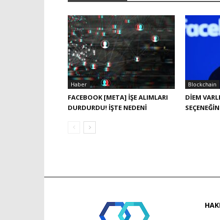
Haber
Blockchain
FACEBOOK [META] IŞE ALIMLARI
DIEM VARL
DURDURDU! İŞTE NEDENI
SEÇENEĞIN
HAK