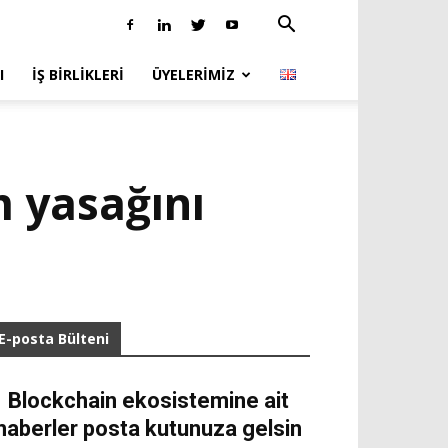
I
İŞ BIRLIKLERI
ÜYELERIMIZ
 yasağını
E-posta Bülteni
Blockchain ekosistemine ait
haberler posta kutunuza gelsin