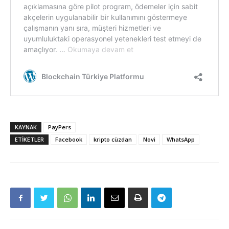
KAYNAK
PayPers
ETIKETLER
Facebook
kripto cüzdan
Novi
WhatsApp