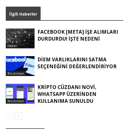
İlgili Haberler
FACEBOOK [META] IŞE ALIMLARI
DURDURDU! İŞTE NEDENI
Haber
DIEM VARLIKLARINI SATMA
SEÇENEĞINI DEĞERLENDIRIYOR
Blockchain
KRIPTO CÜZDANI NOVI,
WHATSAPP ÜZERINDEN
KULLANIMA SUNULDU
Blockchain