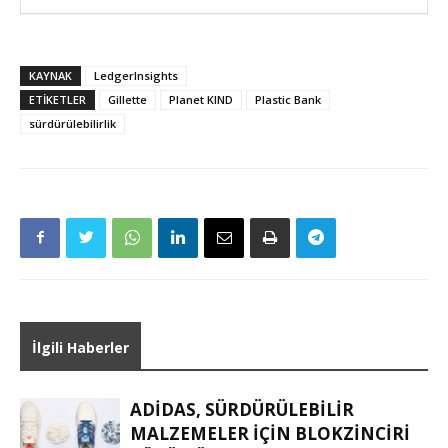
KAYNAK
LedgerInsights
ETIKETLER
Gillette
Planet KIND
Plastic Bank
sürdürülebilirlik
İlgili Haberler
ADIDAS, SÜRDÜRÜLEBILIR
MALZEMELER IÇIN BLOKZINCIRI