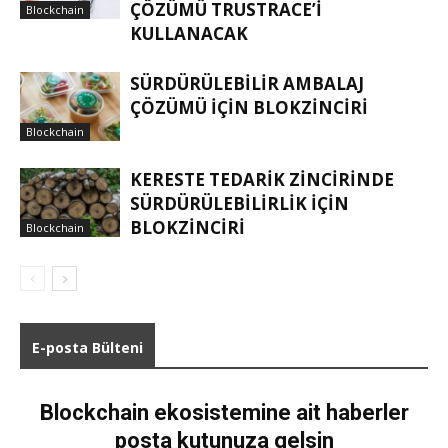
ÇÖZÜMÜ TRUSTRACE’I
Blockchain
KULLANACAK
SÜRDÜRÜLEBILIR AMBALAJ
ÇÖZÜMÜ IÇIN BLOKZINCIRI
Blockchain
KERESTE TEDARIK ZINCIRINDE
SÜRDÜRÜLEBILIRLIK IÇIN
BLOKZINCIRI
Blockchain
E-posta Bülteni
Blockchain ekosistemine ait haberler
posta kutunuza gelsin